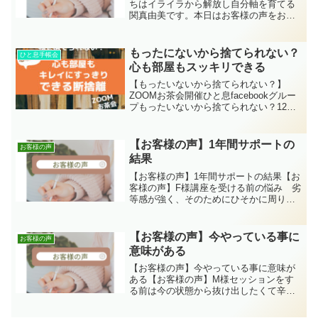
ちはイライラから解放し自分軸を育てる
関真由美です。本日はお客様の声をお届
けします。こちらに掲載させていただき
ありがとうございます。【Tさん】自分を
責めていた【ストレートコミュニケーシ
もったにないから捨てられない？
ひと息手帳会
ョン講座を受ける前の悩...
心も部屋もスッキリできる
【もったいないから捨てられない？】
ZOOMお茶会開催ひと息facebookグルー
プもったいないから捨てられない？12月
に入って大掃除をしたい。今年こそはド
ンドン捨てるゾ！と意気込むけど結果、
捨てられない。あなたは、そんなことあ
【お客様の声】1年間サポートの
お客様の声
りませんか？実...
結果
【お客様の声】1年間サポートの結果【お
客様の声】F様講座を受ける前の悩み 劣
等感が強く、そのためにひそかに周りと
張り合ったり評価を気にする気持ちが強
く、誰にも心許せないと感じ、孤独感が
強かった。 自分の良いところしか見せ
【お客様の声】今やっている事に
お客様の声
てはいけないと絶えず...
意味がある
【お客様の声】今やっている事に意味が
ある【お客様の声】M様セッションをす
る前は今の状態から抜け出したくて辛か
った。けど、話していく内に頭の中が整
理されて今後の事を考えられるようにな