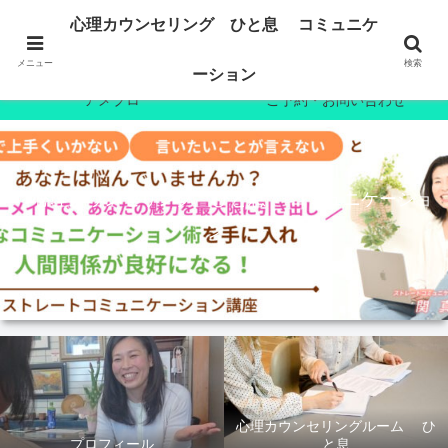
ホーム
プロフィール
心理カウンセリング ひと息 コミュニケ
心理カウンセリング
7日間無料メール講座
メニュー
検索
ーション
アメブロ
ご予約・お問い合わせ
心理カウンセリング ひと息 コミュニケーショ
ン
心理カウンセリングルーム ひ
プロフィール
と息