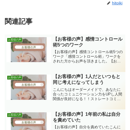
hitoiki
関連記事
【お客様の声】感情コントロール
お客様の声
術5つのワーク
【お客様の声】感情コントロール術5つの
ワーク「感情コントロール術」ワークを
された方からお声を頂きました。【お客
様の声】K様感情コントロールワークやり
ましたよー！紙に書き出すのは改めてい
いことですね！客観的に冷静に物事を考
【お客様の声】1人だといつもと
お客様の声
えられてその時に見え...
同じ考えになってしまう
こんにちはオーダーメイドで、あなたに
合ったコミュニケーション力をUPし人間
関係が良好になる！！ストレートコミュ
ニケーションカウンセラーの関真由美で
す。ストレートコミュニケーション講座
の説明会＆無料個別相談お申込みはこち
【お客様の声】1年前の私は自分
お客様の声
らから￬【お客様の声】...
を責めていた
【お客様の声】自分を責めていたこんに