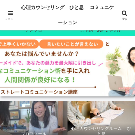
ホーム
プロフィール
心理カウンセリング ひと息 コミュニケ
心理カウンセリング
7日間無料メール講座
メニュー
検索
ーション
アメブロ
ご予約・お問い合わせ
心理カウンセリング ひと息 コミュニケーショ
ン
心理カウンセリングルーム ひ
プロフィール
と息