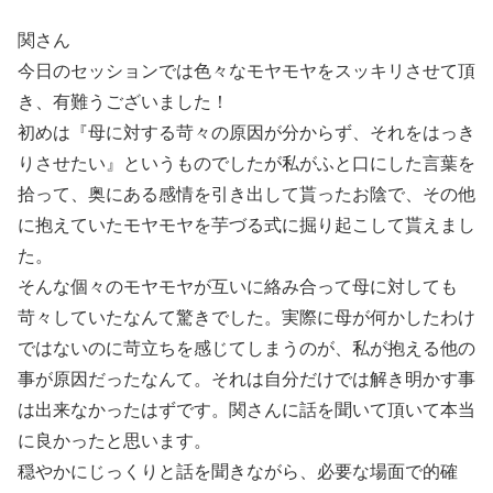
関さん
今日のセッションでは色々なモヤモヤをスッキリさせて頂
き、有難うございました！
初めは『母に対する苛々の原因が分からず、それをはっき
りさせたい』というものでしたが私がふと口にした言葉を
拾って、奥にある感情を引き出して貰ったお陰で、その他
に抱えていたモヤモヤを芋づる式に掘り起こして貰えまし
た。
そんな個々のモヤモヤが互いに絡み合って母に対しても
苛々していたなんて驚きでした。実際に母が何かしたわけ
ではないのに苛立ちを感じてしまうのが、私が抱える他の
事が原因だったなんて。それは自分だけでは解き明かす事
は出来なかったはずです。関さんに話を聞いて頂いて本当
に良かったと思います。
穏やかにじっくりと話を聞きながら、必要な場面で的確