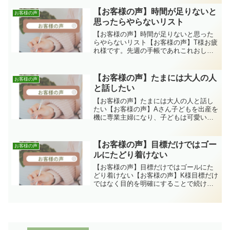
ブな事を言っちゃってます。自分に一番
厳しいのは自分なんですよね。大丈夫、
【お客様の声】時間が足りないと
お客様の声
上手くやれる、すべて良...
思ったらやらないリスト
【お客様の声】時間が足りないと思った
らやらないリスト【お客様の声】T様お疲
れ様です。先週の手帳であれこれおしゃ
べりの時間楽しかったです。ありがとう
ございました。メルマガの「時間泥棒に
あっていないか」の感想ですが、やらな
【お客様の声】たまには大人の人
お客様の声
くてもいいリストは目か...
と話したい
【お客様の声】たまには大人の人と話し
たい【お客様の声】Aさん子どもを出産を
機に専業主婦になり、子どもは可愛いけ
どまだ会話にならない公園デビューをす
ればいいのだろうけどそんな勇気もなく
ずっと子どもと2人で家の中そんな中、た
【お客様の声】目標だけではゴー
お客様の声
だ話たくて今回お願い...
ルにたどり着けない
【お客様の声】目標だけではゴールにた
どり着けない【お客様の声】K様目標だけ
ではなく目的を明確にすることで続けら
れました。ありがとうございます。あり
がとうございました(^_^)/多くの方が目標
にしたい「ダイエット」今日からがんば
るぞ！！と決め...