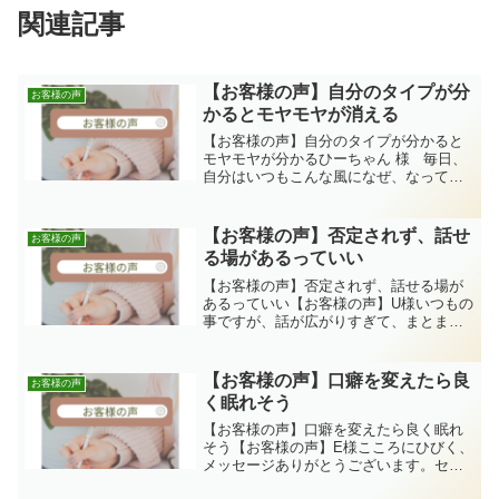
関連記事
【お客様の声】自分のタイプが分
お客様の声
かるとモヤモヤが消える
【お客様の声】自分のタイプが分かると
モヤモヤが分かるひーちゃん 様 毎日、
自分はいつもこんな風になぜ、なってし
まうのか。。こうすればよかったのかな
ぁ。。どうして上手く、人間関係を築く
ことができないんだろ。。。まっしかた
【お客様の声】否定されず、話せ
お客様の声
ない。。など気持ち...
る場があるっていい
【お客様の声】否定されず、話せる場が
あるっていい【お客様の声】U様いつもの
事ですが、話が広がりすぎて、まとまら
なかったのに、関さんが、私の言うこと
を肯定して聞いてくださるので、気持ち
がほっこりゆるみました。関さんの優し
【お客様の声】口癖を変えたら良
お客様の声
い笑顔に励まされました...
く眠れそう
【お客様の声】口癖を変えたら良く眠れ
そう【お客様の声】E様こころにひびく、
メッセージありがとうございます。セル
フトーク頭の中で、まだまだ、ネガティ