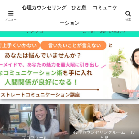
ホーム
プロフィール
心理カウンセリング ひと息 コミュニケ
心理カウンセリング
7日間無料メール講座
メニュー
検索
ーション
アメブロ
ご予約・お問い合わせ
心理カウンセリング ひと息 コミュニケーショ
ン
心理カウンセリングルーム ひ
プロフィール
と息