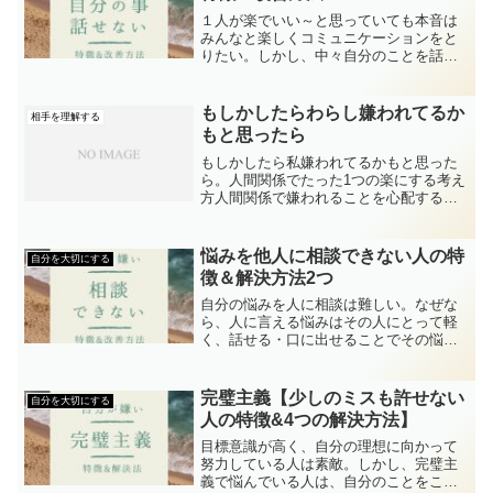
１人が楽でいい～と思っていても本音は
みんなと楽しくコミュニケーションをと
りたい。しかし、中々自分のことを話せ
ないし自分のことが分からない。なぜ、
自分のことを話せないのか？７つの特徴
とありのまま自分手帳の活用法を解説し
もしかしたらわらし嫌われてるか
相手を理解する
ています。
もと思ったら
もしかしたら私嫌われてるかもと思った
ら。人間関係でたった1つの楽にする考え
方人間関係で嫌われることを心配する気
持ちは、非常に普通のことです。多くの
人が他人からの受け入れや承認を求める
傾向があります。嫌われることは、自己
悩みを他人に相談できない人の特
自分を大切にする
評価や自尊心に影響を与...
徴＆解決方法2つ
自分の悩みを人に相談は難しい。なぜな
ら、人に言える悩みはその人にとって軽
く、話せる・口に出せることでその悩み
の80%は解決する。
完璧主義【少しのミスも許せない
自分を大切にする
人の特徴&4つの解決方法】
目標意識が高く、自分の理想に向かって
努力している人は素敵。しかし、完璧主
義で悩んでいる人は、自分のことをこの