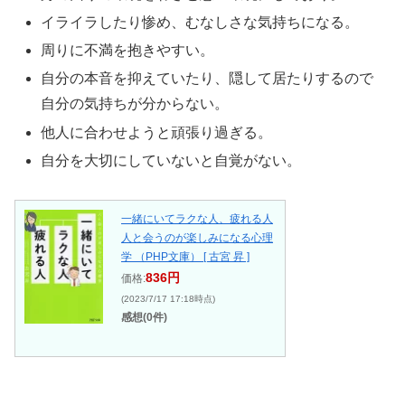
イライラしたり惨め、むなしさな気持ちになる。
周りに不満を抱きやすい。
自分の本音を抑えていたり、隠して居たりするので
自分の気持ちが分からない。
他人に合わせようと頑張り過ぎる。
自分を大切にしていないと自覚がない。
一緒にいてラクな人、疲れる人
人と会うのが楽しみになる心理
学 （PHP文庫） [ 古宮 昇 ]
836円
価格:
(2023/7/17 17:18時点)
感想(0件)