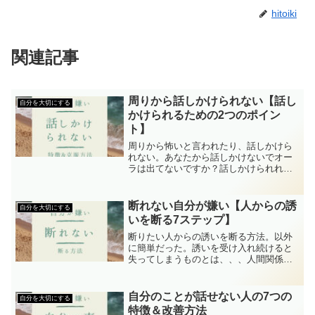
hitoiki
関連記事
周りから話しかけられない【話し
自分を大切にする
かけられるための2つのポイン
ト】
周りから怖いと言われたり、話しかけら
れない。あなたから話しかけないでオー
ラは出てないですか？話しかけられれば
話できるけど、、、となんだか自分は蚊
帳の外にいる気分そんな人の特徴から克
服方法まで解説していいます。
断れない自分が嫌い【人からの誘
自分を大切にする
いを断る7ステップ】
断りたい人からの誘いを断る方法。以外
に簡単だった。誘いを受け入れ続けると
失ってしまうものとは、、、人間関係を
改善する【ありのまま自分手帳】考案者
が解説していきます。
自分のことが話せない人の7つの
自分を大切にする
特徴＆改善方法