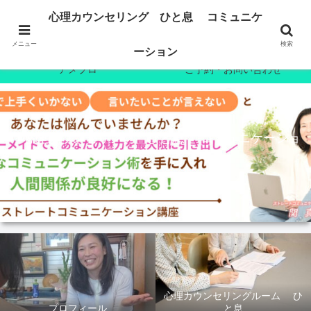
ホーム
プロフィール
心理カウンセリング ひと息 コミュニケ
心理カウンセリング
7日間無料メール講座
メニュー
検索
ーション
アメブロ
ご予約・お問い合わせ
心理カウンセリング ひと息 コミュニケーショ
ン
心理カウンセリングルーム ひ
プロフィール
と息