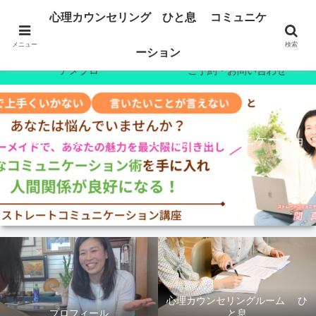
ホーム
プロフィール
心理カウンセリング ひと息 コミュニケ
心理カウンセリング
7日間無料メール講座
メニュー
検索
ーション
アメブロ
ご予約・お問い合わせ
心理カウンセリング ひと息 コミュニケーショ
ン
心理カウンセリングルーム ひ
プロフィール
と息