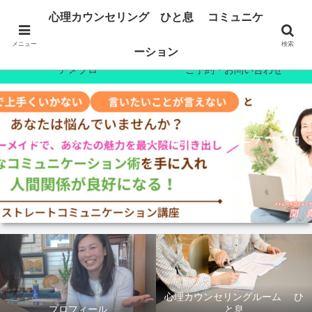
ホーム
プロフィール
心理カウンセリング ひと息 コミュニケ
心理カウンセリング
7日間無料メール講座
メニュー
検索
ーション
アメブロ
ご予約・お問い合わせ
心理カウンセリング ひと息 コミュニケーショ
ン
心理カウンセリングルーム ひ
プロフィール
と息