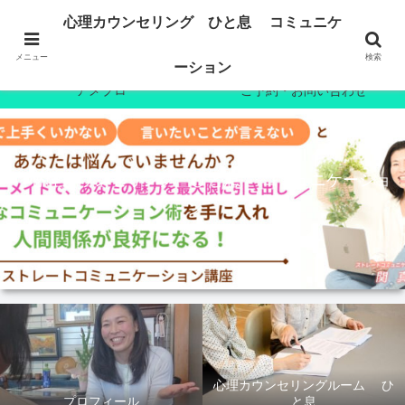
ホーム
プロフィール
心理カウンセリング ひと息 コミュニケ
心理カウンセリング
7日間無料メール講座
メニュー
検索
ーション
アメブロ
ご予約・お問い合わせ
心理カウンセリング ひと息 コミュニケーショ
ン
心理カウンセリングルーム ひ
プロフィール
と息